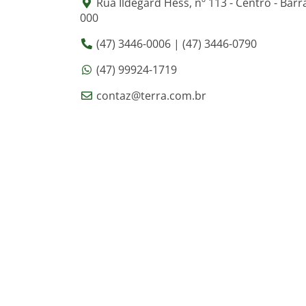
Rua Ildegard Hess, nº 113 - Centro - Barra
000
(47) 3446-0006 | (47) 3446-0790
(47) 99924-1719
contaz@terra.com.br