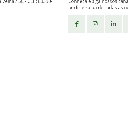
 Velha / SC - CEP: 88390-
Conheça e siga nossos canai
perfis e saiba de todas as 